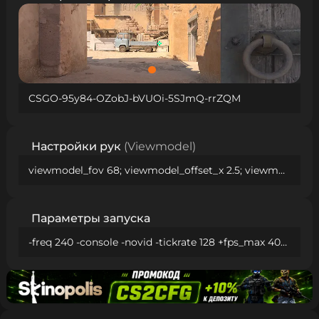
CSGO-95y84-OZobJ-bVUOi-5SJmQ-rrZQM
Настройки рук
(Viewmodel)
viewmodel_fov 68; viewmodel_offset_x 2.5; viewmodel_offset_y 0; viewmodel_offset_z -1.5; viewmodel_presetpos 3;
Параметры запуска
-freq 240 -console -novid -tickrate 128 +fps_max 400 +cl_interp_ratio 1 -allow_third_party_software -nojoy