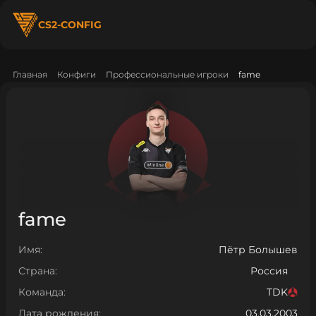
CS2-CONFIG
Главная
Конфиги
Профессиональные игроки
fame
fame
Имя:
Пётр Болышев
Страна:
Россия
Команда:
TDK
Дата рождения:
03.03.2003