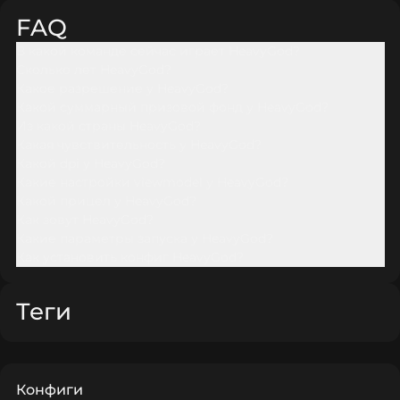
FAQ
В какой команде сейчас играет HeavyGod?
Сколько лет HeavyGod?
Какое разрешение у HeavyGod?
Какой суммарный призовой фонд у HeavyGod?
Из какой страны HeavyGod?
Какая чувствительность у HeavyGod?
Какой dpi у HeavyGod?
Какие настройки viewmodel у HeavyGod?
Какой прицел у HeavyGod?
Как зовут HeavyGod?
Какие параметры запуска у HeavyGod?
Как установить конфиг HeavyGod?
Теги
Конфиги