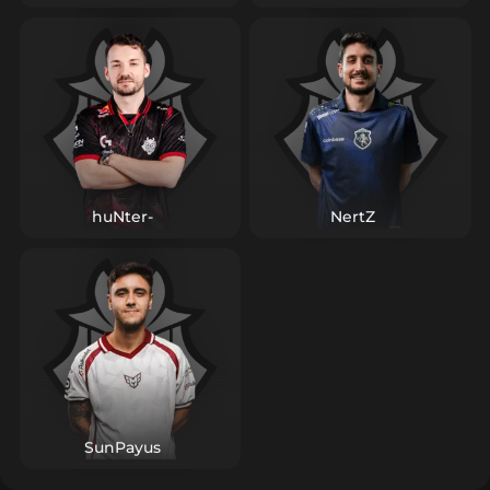
играет от бомбы и не даёт сопернику «бесплатных»
дуэлей. Такая манера снижает волатильность серий и
добавляет команде устойчивости на длинной
дистанции. Поэтому Никита Мартыненко (Nikita
Martynenko) — именно тот тип игрока, вокруг которого
удобно строить «базовую» часть плана: он превращает
маленькие преимущества в выигранные карты и
помогает звёздным партнёрам раскрывать потенциал
без лишнего риска для результата.
huNter-
NertZ
SunPayus