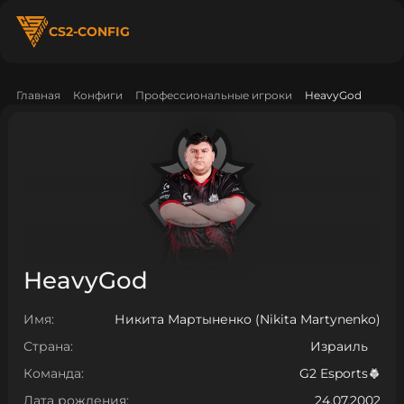
CS2-CONFIG
Главная
Конфиги
Профессиональные игроки
HeavyGod
HeavyGod
Имя:
Никита Мартыненко (Nikita Martynenko)
Страна:
Израиль
Команда:
G2 Esports
Дата рождения:
24.07.2002