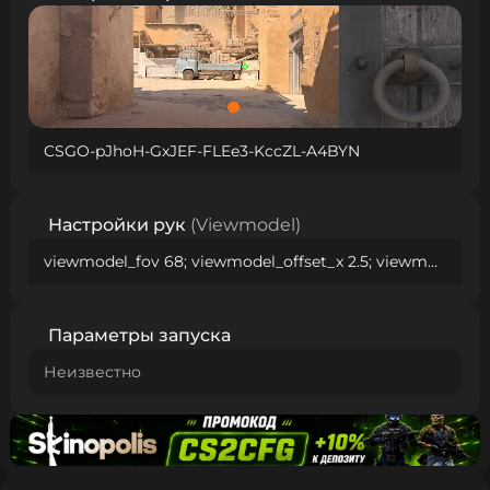
CSGO-pJhoH-GxJEF-FLEe3-KccZL-A4BYN
Настройки рук
(Viewmodel)
viewmodel_fov 68; viewmodel_offset_x 2.5; viewmodel_offset_y 0; viewmodel_offset_z -1.5; viewmodel_presetpos 2;
Параметры запуска
Неизвестно