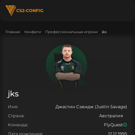
CS2-CONFIG
Главная
Конфиги
Профессиональные игроки
jks
jks
Имя:
Джастин Сэвидж (Justin Savage)
Страна:
Австралия
Команда:
FlyQuest
Дата рождения:
12.12.1995