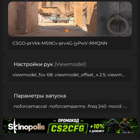
CSGO-prVkk-MSNCv-prv4G-jyPwV-RMQNN
Настройки рук
(Viewmodel)
viewmodel_fov 68; viewmodel_offset_x 2.5; viewmodel_offset_y 0; viewmodel_offset_z -1.5; viewmodel_presetpos 2;
Параметры запуска
-noforcemaccel -noforcemparms -freq 240 -novid -tickrate 128 -high