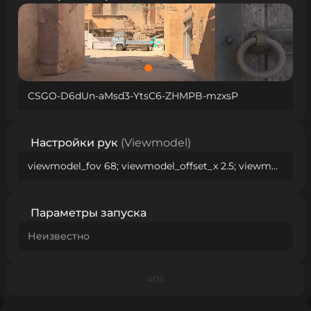
CSGO-D6dUn-aMsd3-YtsC6-ZHMPB-mzxsP
Настройки рук
(Viewmodel)
viewmodel_fov 68; viewmodel_offset_x 2.5; viewmodel_offset_y 0; viewmodel_offset_z -1.5; viewmodel_presetpos 2;
Параметры запуска
Неизвестно