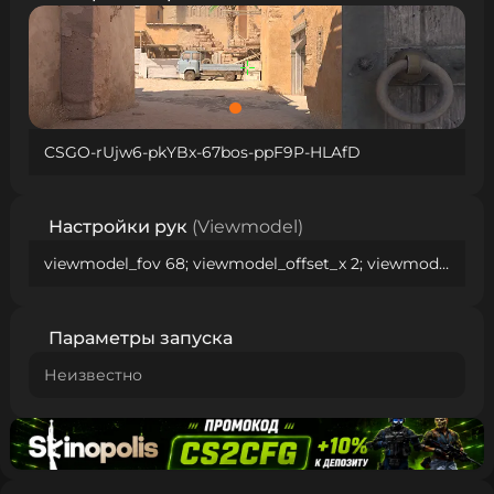
CSGO-rUjw6-pkYBx-67bos-ppF9P-HLAfD
Настройки рук
(Viewmodel)
viewmodel_fov 68; viewmodel_offset_x 2; viewmodel_offset_y 2; viewmodel_offset_z -2; viewmodel_presetpos 0;
Параметры запуска
Неизвестно