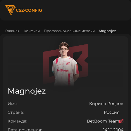
CS2-CONFIG
Главная
Конфиги
Профессиональные игроки
Magnojez
Magnojez
Имя:
Кирилл Роднов
Страна:
Россия
Команда:
BetBoom Team
Дата рождения:
14.10.2004