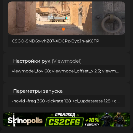
CSGO-SND6x-vhZ87-XDCPz-BycJh-aK6FP
Настройки рук
(Viewmodel)
viewmodel_fov 68; viewmodel_offset_x 2.5; viewmodel_offset_y 0; viewmodel_offset_z -1.5; viewmodel_presetpos 2;
Параметры запуска
-novid -freq 360 -tickrate 128 +cl_updaterate 128 +cl_cmdrate 128 +cl_interp 0 +cl_interp_ratio 1 +fps_max 401 -allow_third_party_software -console -rate 786432 -untrusted