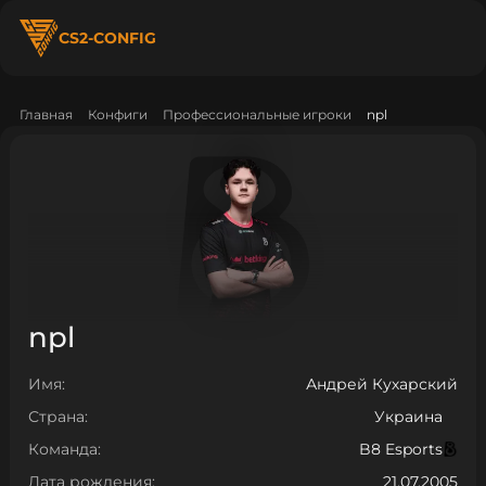
CS2-CONFIG
Главная
Конфиги
Профессиональные игроки
npl
npl
Имя:
Андрей Кухарский
Страна:
Украина
Команда:
B8 Esports
Дата рождения:
21.07.2005