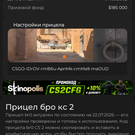
Призовой фонд:
$185 000
Настройки прицела
CSGO-iDrOV-rmB6u-ApnMk-cmMa9-maOUD
Прицел бро кс 2
Прицел br0 актуален по состоянию на 22.07.2026 — его
настройки проверены и готовы к использованию. Код
прицела br0 CS 2 можно скопировать и вставить в
конфигурацию игры, чтобы быстро получить знакомую