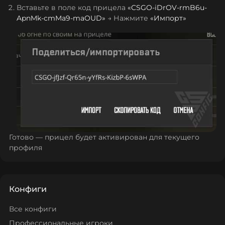
Вставьте в поле код прицела
«
CSGO-iDrOV-rmB6u-
ApnMk-cmMa9-maOUD
»
→ Нажмите
«Импорт»
Готово — прицел будет активирован для текущего
профиля
Конфиги
Все конфиги
Профессиональные игроки