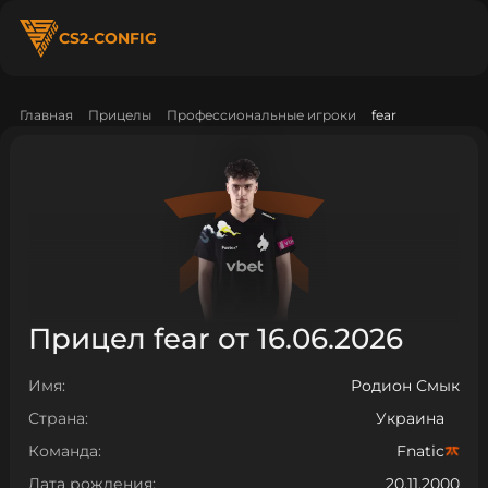
CS2-CONFIG
Главная
Прицелы
Профессиональные игроки
fear
Прицел fear от 16.06.2026
Имя:
Родион Смык
Страна:
Украина
Команда:
Fnatic
Дата рождения:
20.11.2000