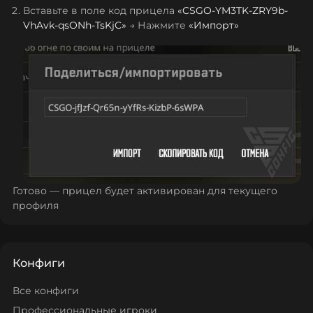
Вставьте в поле код прицела
«
CSGO-YM3TK-ZRY9b-
VhAvk-qsONh-TsKjC
»
→ Нажмите
«Импорт»
Готово — прицел будет активирован для текущего
профиля
Конфиги
Все конфиги
Профессиональные игроки