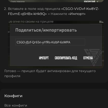
Вставьте в поле код прицела
«
CSGO-VVDvf-Kw8YZ-
FEvmE-q5HBx-kHk9Q
»
→ Нажмите
«Импорт»
Готово — прицел будет активирован для текущего
профиля
Конфиги
Все конфиги