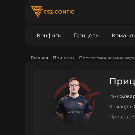
CS2-CONFIG
Конфиги
Прицелы
Команд
Главная
Прицелы
Профессиональные игр
Прице
Имя:
Ховар
Команда:
1
Призовой