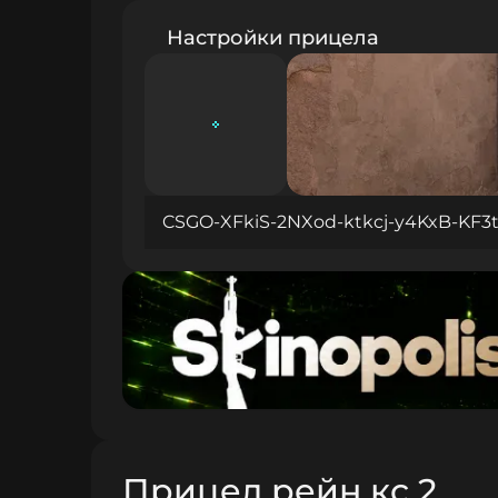
Настройки прицела
CSGO-XFkiS-2NXod-ktkcj-y4KxB-KF3t
Прицел рейн кс 2