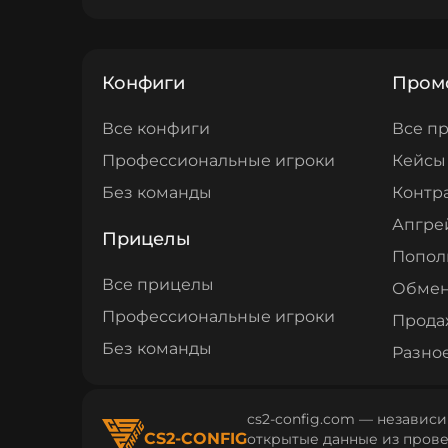
Конфиги
Пром
Все конфиги
Все п
Профессиональные игроки
Кейсы
Без команды
Контр
Апгре
Прицелы
Попол
Все прицелы
Обме
Профессиональные игроки
Прода
Без команды
Разно
cs2-config.com — независи
CS2-CONFIG
открытые данные из провер