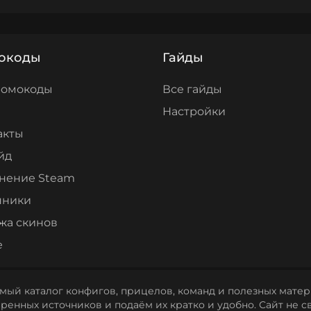
окоды
Гайды
ромокоды
Все гайды
Настройки
акты
йд
нение Steam
нники
жа скинов
е
мый каталог конфигов, прицелов, команд и полезных матери
енных источников и подаём их кратко и удобно. Сайт не св