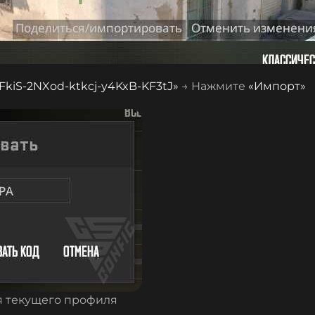
kiS-2NXod-ktkcj-y4KxB-KF3tJ
»
→ Нажмите
«Импорт»
я текущего профиля