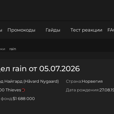
ы
Промокоды
Гайды
Тест реакции
FA
оки
rain
л rain от 05.07.2026
д Найгард (Håvard Nygaard)
Страна:
Норвегия
00 Thieves
Дата рождения:
27.08.1
 фонд:
$1 688 000