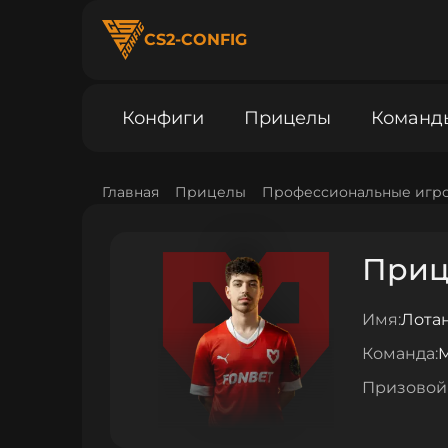
CS2-CONFIG
Конфиги
Прицелы
Команд
Главная
Прицелы
Профессиональные игр
Прице
Имя:
Лотан
Команда:
Призовой