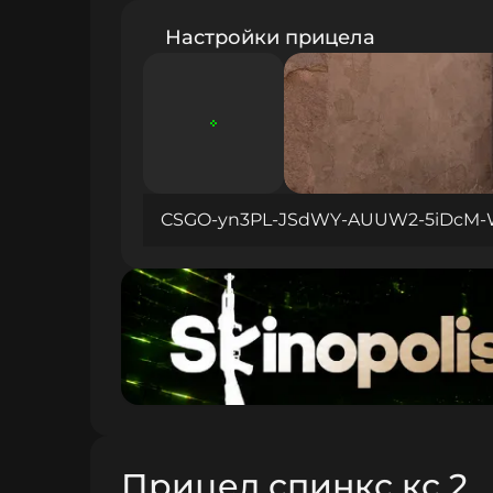
Настройки прицела
CSGO-yn3PL-JSdWY-AUUW2-5iDcM-
Прицел спинкс кс 2