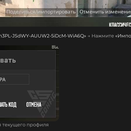
n3PL-JSdWY-AUUW2-5iDcM-WiA6Q
»
→ Нажмите
«Импо
я текущего профиля