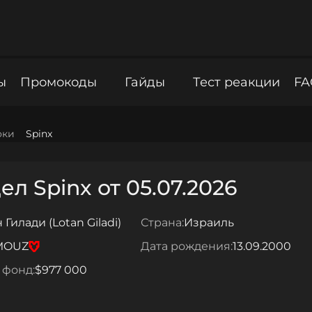
ы
Промокоды
Гайды
Тест реакции
FA
оки
Spinx
л Spinx от 05.07.2026
 Гилади (Lotan Giladi)
Страна:
Израиль
MOUZ
Дата рождения:
13.09.2000
 фонд:
$977 000