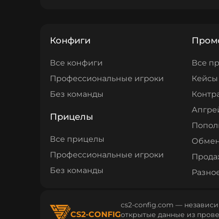
Конфиги
Пром
Все конфиги
Все п
Профессиональные игроки
Кейсы
Без команды
Контр
Апгре
Прицелы
Попол
Все прицелы
Обме
Профессиональные игроки
Прода
Без команды
Разно
cs2-config.com — независи
CS2-CONFIG
открытые данные из провер