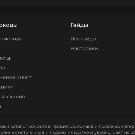
окоды
Гайды
ромокоды
Все гайды
Настройки
акты
йд
нение Steam
нники
жа скинов
е
мый каталог конфигов, прицелов, команд и полезных матери
енных источников и подаём их кратко и удобно. Сайт не св