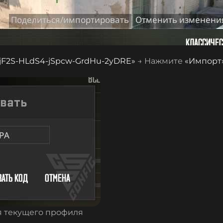
jF2S-HLdS4-jSpcw-GrdHu-2yDRE
»
→ Нажмите
«Импорт
я текущего профиля