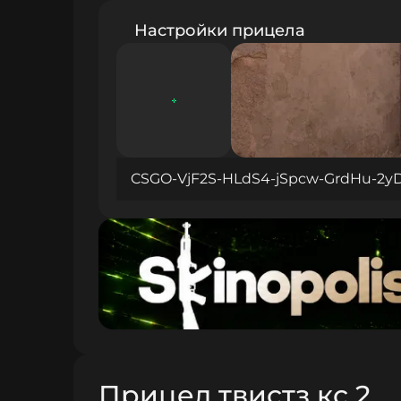
Настройки прицела
CSGO-VjF2S-HLdS4-jSpcw-GrdHu-2y
Прицел твистз кс 2