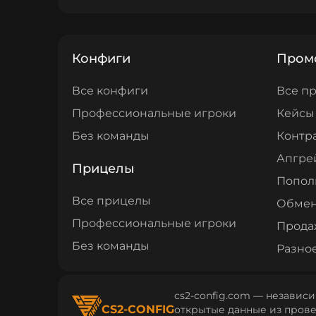
Конфиги
Пром
Все конфиги
Все п
Профессиональные игроки
Кейсы
Без команды
Контр
Апгре
Прицелы
Попол
Все прицелы
Обме
Профессиональные игроки
Прода
Без команды
Разно
cs2-config.com — независи
CS2-CONFIG
открытые данные из провер