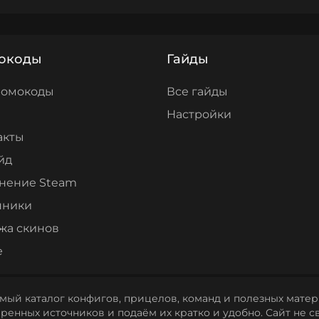
окоды
Гайды
ромокоды
Все гайды
Настройки
акты
йд
нение Steam
нники
жа скинов
е
мый каталог конфигов, прицелов, команд и полезных матери
енных источников и подаём их кратко и удобно. Сайт не св