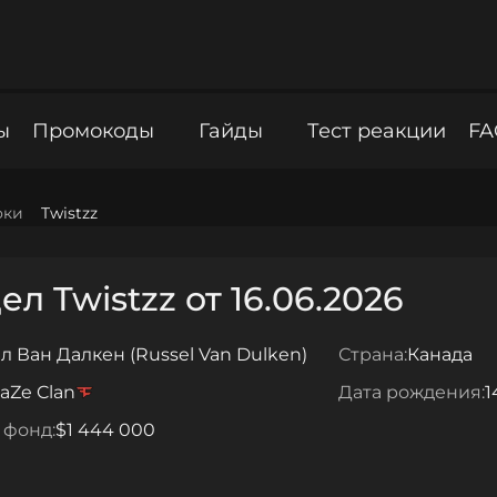
ы
Промокоды
Гайды
Тест реакции
FA
оки
Twistzz
л Twistzz от 16.06.2026
л Ван Далкен (Russel Van Dulken)
Страна:
Канада
aZe Clan
Дата рождения:
1
 фонд:
$1 444 000