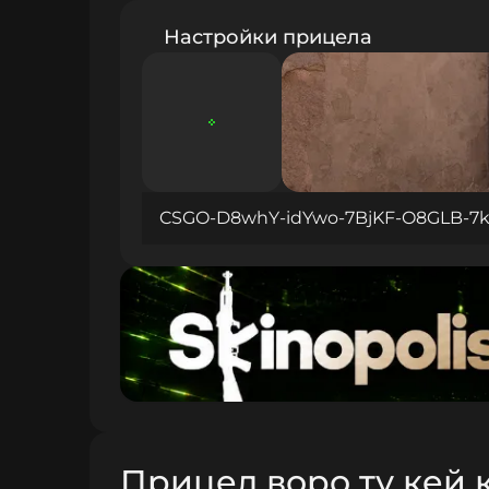
Настройки прицела
CSGO-D8whY-idYwo-7BjKF-O8GLB-7k
Прицел воро ту кей к