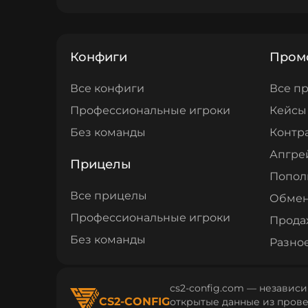
Конфиги
Пром
Все конфиги
Все п
Профессиональные игроки
Кейсы
Без команды
Контр
Апгре
Прицелы
Попол
Все прицелы
Обме
Профессиональные игроки
Прода
Без команды
Разно
cs2-config.com — независи
CS2-CONFIG
открытые данные из провер