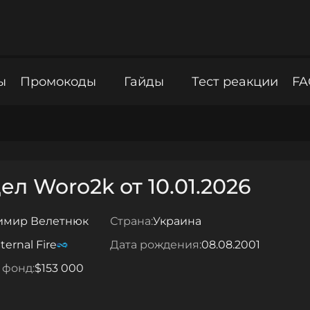
ы
Промокоды
Гайды
Тест реакции
FA
л Woro2k от 10.01.2026
имир Велетнюк
Страна:
Украина
ternal Fire
Дата рождения:
08.08.2001
 фонд:
$153 000