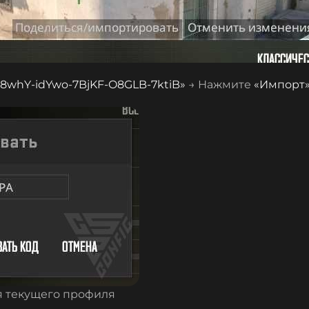
8whY-idYwo-7BjKF-O8GLB-7ktiB
»
→ Нажмите
«Импорт
я текущего профиля