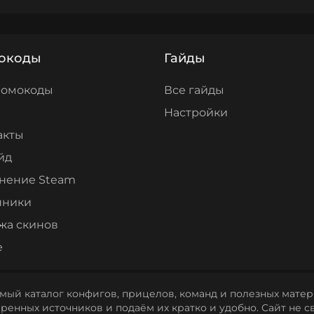
окоды
Гайды
ромокоды
Все гайды
Настройки
акты
йд
нение Steam
нники
жа скинов
е
мый каталог конфигов, прицелов, команд и полезных матери
енных источников и подаём их кратко и удобно. Сайт не св