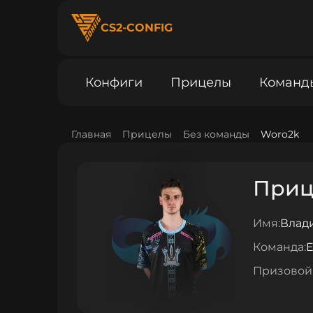
CS2-CONFIG
Конфиги
Прицелы
Команд
Главная
Прицелы
Без команды
Woro2k
Прице
Имя:
Влад
Команда:
E
Призовой