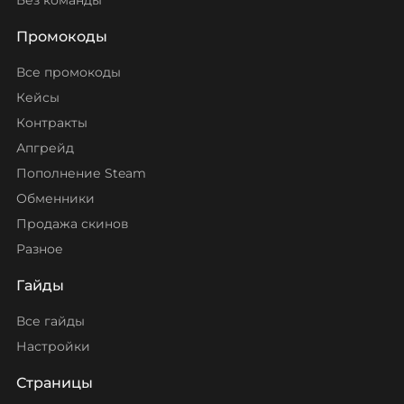
Без команды
Промокоды
Все промокоды
Кейсы
Контракты
Апгрейд
Пополнение Steam
Обменники
Продажа скинов
Разное
Гайды
Все гайды
Настройки
Страницы