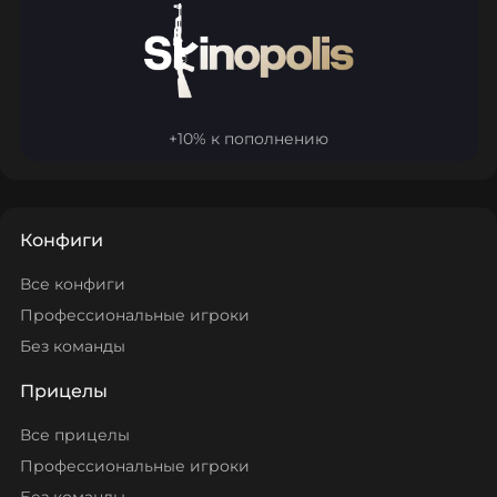
+10% к пополнению
Конфиги
Все конфиги
Профессиональные игроки
Без команды
Прицелы
Все прицелы
Профессиональные игроки