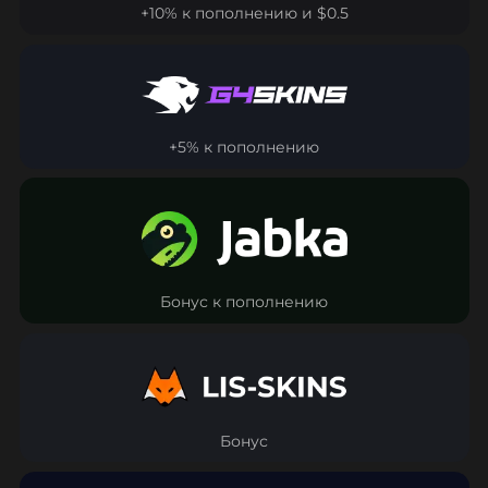
+10% к пополнению и $0.5
+5% к пополнению
Бонус к пополнению
Бонус