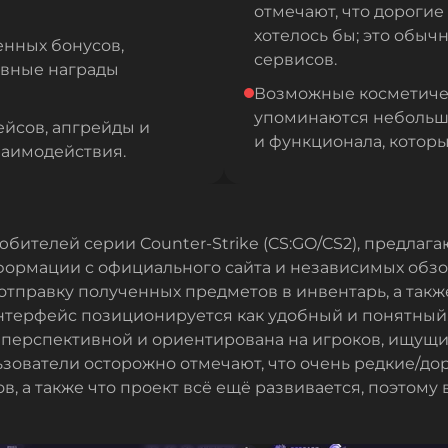
отмечают, что дорогие
хотелось бы; это обы
енных бонусов,
сервисов.
евные награды
Возможные косметичес
упоминаются небольш
ейсов, апгрейды и
и функционала, котор
заимодействия.
юбителей серии Counter‑Strike (CS:GO/CS2), предлаг
нформации с официального сайта и независимых обз
тправку полученных предметов в инвентарь, а такж
нтерфейс позиционируется как удобный и понятный,
 перспективной и ориентирована на игроков, ищущ
льзователи осторожно отмечают, что очень редкие/д
в, а также что проект всё ещё развивается, поэтом