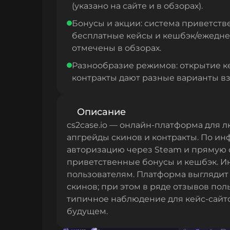
(указано на сайте и в обзорах).
Бонусы и акции: система приветств
бесплатные кейсы и кешбэк/ежедн
отмечены в обзорах.
Разнообразие режимов: открытие к
контракты дают разные варианты в
Описание
cs2case.io — онлайн-платформа для л
апгрейды скинов и контракты. По и
авторизацию через Steam и прямую о
приветственные бонусы и кешбэк. И
пользователям. Платформа выглядит
скинов; при этом в ряде отзывов по
типичное наблюдение для кейс‑сайто
будущем.