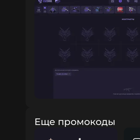
Еще промокоды