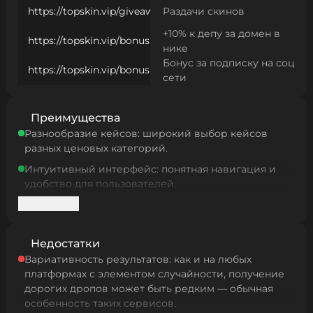
https://topskin.vip/giveaways
Раздачи скинов
+10% к депу за домен в
https://topskin.vip/bonus
нике
Бонус за подписку на соц
https://topskin.vip/bonus
сети
Преимущества
Разнообразие кейсов: широкий выбор кейсов
разных ценовых категорий.
Интуитивный интерфейс: понятная навигация и
удобство для пользователей.
Развернуть
Акции и промо: регулярные розыгрыши, скидки и
промокоды отмечаются в обзорах.
Моментальный вывод: в ряде источников
Недостатки
упоминается быстрая отправка полученных
Вариативность результатов: как и на любых
предметов в инвентарь Steam.
платформах с элементом случайности, получение
дорогих дропов может быть редким — обычная
особенность таких сервисов.