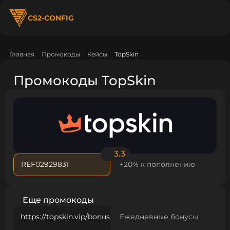
CS2-CONFIG
Главная
Промокоды
Кейсы
TopSkin
Промокоды TopSkin
3.3
REF02929831
+20% к пополнению
Еще промокоды
https://topskin.vip/bonus
Ежедневные бонусы