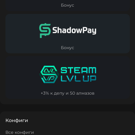
Бонус
Бонус
+3% к депу и 50 алмазов
Конфиги
Все конфиги