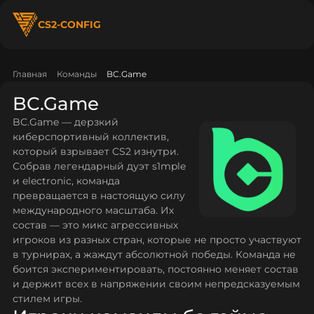
CS2-CONFIG
Главная
Команды
BC.Game
BC.Game
BC.Game — дерзкий
киберспортивный коллектив,
который взрывает CS2 изнутри.
Собрав легендарный дуэт s1mple
и electronic, команда
превращается в настоящую силу
международного масштаба. Их
состав — это микс агрессивных
игроков из разных стран, которые не просто участвуют
в турнирах, а жаждут абсолютной победы. Команда не
боится экспериментировать, постоянно меняет состав
и держит всех в напряжении своим непредсказуемым
стилем игры.