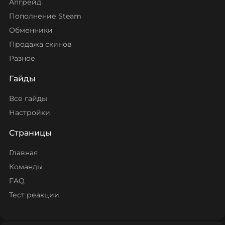
Апгрейд
Пополнение Steam
Обменники
Продажа скинов
Разное
Гайды
Все гайды
Настройки
Страницы
Главная
Команды
FAQ
Тест реакции