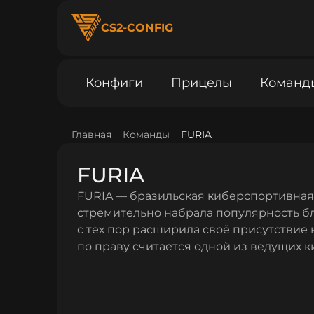
CS2-CONFIG
Конфиги
Прицелы
Команд
Главная
Команды
FURIA
FURIA
FURIA — бразильская киберспортивная о
стремительно набрала популярность бл
с тех пор расширила своё присутствие н
по праву считается одной из ведущих 