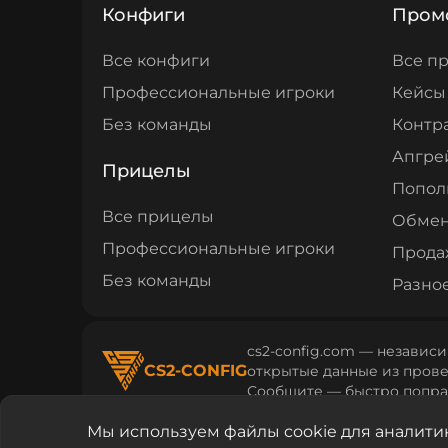
Конфиги
Пром
Все конфиги
Все п
Профессиональные игроки
Кейсы
Без команды
Контр
Апгре
Прицелы
Попол
Все прицелы
Обме
Профессиональные игроки
Прода
Без команды
Разно
cs2-config.com — независи
CS2-CONFIG
открытые данные из провер
Сообщите — быстро попра
Мы используем файлы cookie для аналити
cs2-config.com © 2026
Политика конфиденциа