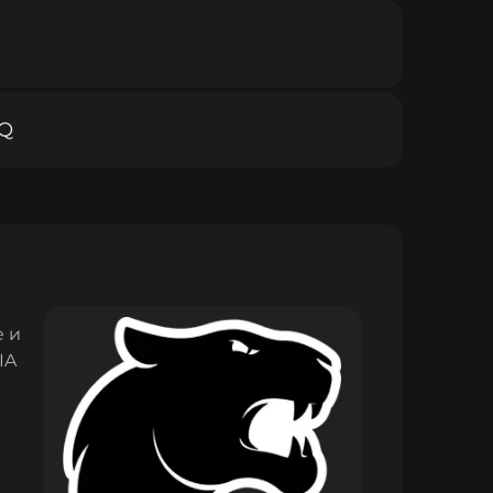
Q
e и
IA