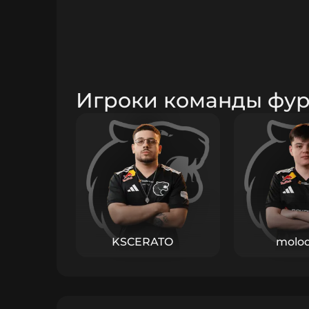
Игроки команды фу
KSCERATO
molo