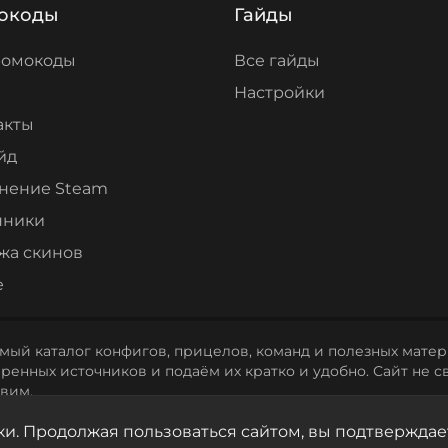
окоды
Гайды
ромокоды
Все гайды
Настройки
акты
йд
нение Steam
нники
жа скинов
е
мый каталог конфигов, прицелов, команд и полезных матери
енных источников и подаём их кратко и удобно. Сайт не св
вим.
ки. Продолжая пользоваться сайтом, вы подтверждае
льности
Пользовательское соглашение