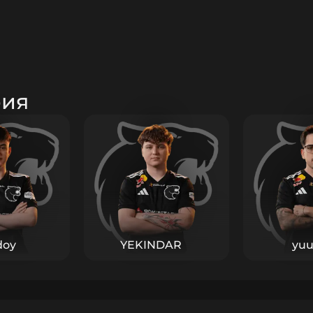
рия
doy
YEKINDAR
yuu