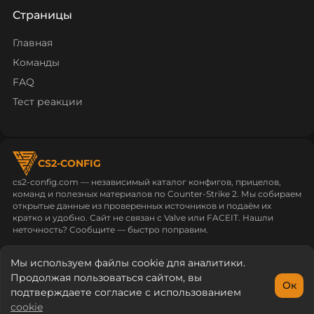
Страницы
Главная
Команды
FAQ
Тест реакции
CS2-CONFIG
cs2-config.com — независимый каталог конфигов, прицелов,
команд и полезных материалов по Counter‑Strike 2. Мы собираем
открытые данные из проверенных источников и подаём их
кратко и удобно. Сайт не связан с Valve или FACEIT. Нашли
неточность? Сообщите — быстро поправим.
cs2-config.com © 2026
Политика конфиденциальности
Мы используем файлы cookie для аналитики.
Пользовательское соглашение
Продолжая пользоваться сайтом, вы
Ок
подтверждаете согласие с использованием
cookie