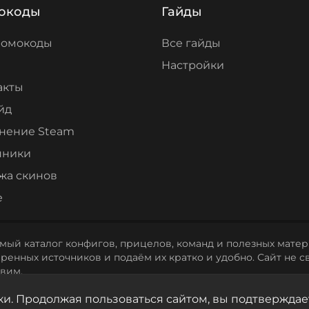
окоды
Гайды
ромокоды
Все гайды
Настройки
акты
йд
нение Steam
нники
жа скинов
е
мый каталог конфигов, прицелов, команд и полезных матери
енных источников и подаём их кратко и удобно. Сайт не св
вим.
ки. Продолжая пользоваться сайтом, вы подтверждае
льности
Пользовательское соглашение