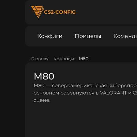
CS2-CONFIG
Конфиги
Прицелы
Команд
Главная
Команды
M80
M80
M80 — североамериканская киберспорти
основном соревнуются в VALORANT и C
сцене.