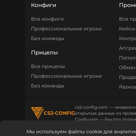
Конфиги
Пром
Все конфиги
Все п
Профессиональные игроки
Кейсы
Без команды
Контр
Апгре
Прицелы
Попол
Все прицелы
Обме
Профессиональные игроки
Прода
Без команды
Разно
cs2-config.com — независи
CS2-CONFIG
открытые данные из провер
Сообщите — быстро попра
Мы используем файлы cookie для аналити
cs2-config.com © 2026
Политика конфиденциа