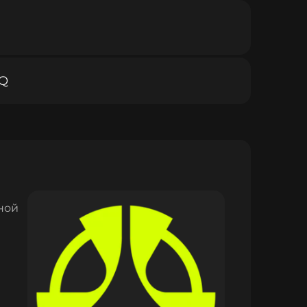
Q
ной