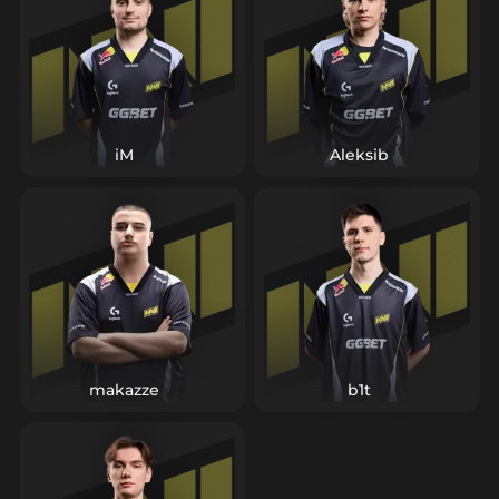
iM
Aleksib
makazze
b1t