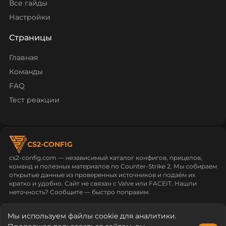
Все гайды
Настройки
Страницы
Главная
Команды
FAQ
Тест реакции
CS2-CONFIG
cs2-config.com — независимый каталог конфигов, прицелов,
команд и полезных материалов по Counter‑Strike 2. Мы собираем
открытые данные из проверенных источников и подаём их
кратко и удобно. Сайт не связан с Valve или FACEIT. Нашли
неточность? Сообщите — быстро поправим.
cs2-config.com © 2026
Политика конфиденциальности
Мы используем файлы cookie для аналитики.
Пользовательское соглашение