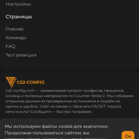
Настройки
Страницы
Главная
Команды
FAQ
Тест реакции
CS2-CONFIG
cs2-config.com — независимый каталог конфигов, прицелов,
команд и полезных материалов по Counter‑Strike 2. Мы собираем
открытые данные из проверенных источников и подаём их
кратко и удобно. Сайт не связан с Valve или FACEIT. Нашли
неточность? Сообщите — быстро поправим.
cs2-config.com © 2026
Политика конфиденциальности
Мы используем файлы cookie для аналитики.
Пользовательское соглашение
Продолжая пользоваться сайтом, вы
Ок