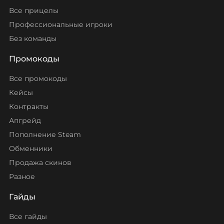
Все прицелы
Профессиональные игроки
Без команды
Промокоды
Все промокоды
Кейсы
Контракты
Апгрейд
Пополнение Steam
Обменники
Продажа скинов
Разное
Гайды
Все гайды