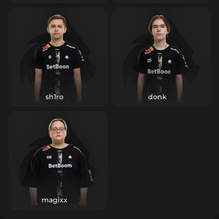
такие исполнители незаменимы: под них легко
строить базовую экономику, сценарии ретейков и
анти‑форсовые модели. Именно поэтому tN1R
воспринимается как «склеивающий» элемент состава
— игрок, который редко попадает в заголовки, но
регулярно повышает командные шансы на победу в
длинных сериях.
sh1ro
donk
magixx