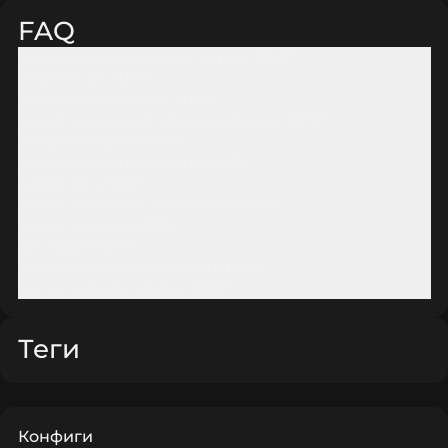
FAQ
В какой команде сейчас играет tN1R?
Сколько лет tN1R?
Какое разрешение у tN1R?
Какой суммарный призовой фонд у tN1R?
Из какой страны tN1R?
Какая чувствительность у tN1R?
Какой dpi у tN1R?
Какие настройки viewmodel у tN1R?
Какой прицел у tN1R?
Как зовут tN1R?
Какие параметры запуска у tN1R?
Как установить конфиг tN1R?
Теги
Конфиги