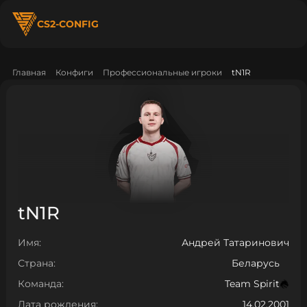
CS2-CONFIG
Главная
Конфиги
Профессиональные игроки
tN1R
tN1R
Имя:
Андрей Татаринович
Страна:
Беларусь
Команда:
Team Spirit
Дата рождения:
14.02.2001