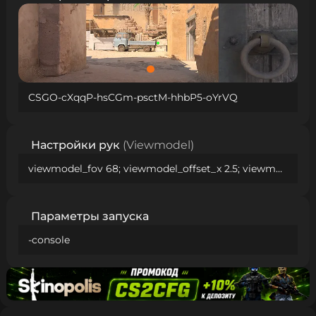
CSGO-cXqqP-hsCGm-psctM-hhbP5-oYrVQ
Настройки рук
(Viewmodel)
viewmodel_fov 68; viewmodel_offset_x 2.5; viewmodel_offset_y 0; viewmodel_offset_z -1.5; viewmodel_presetpos 1;
Параметры запуска
-console