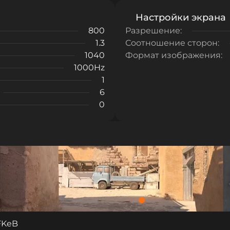
Настройки экрана
800
Разрешение:
1.3
Соотношение сторон:
1040
Формат изображения:
1000Hz
1
6
0
FKeB