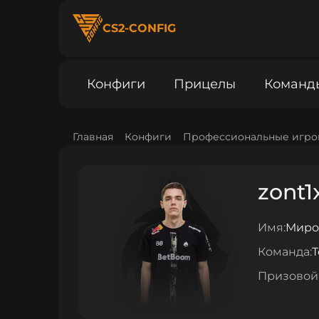
CS2-CONFIG
Конфиги
Прицелы
Команд
Главная
Конфиги
Профессиональные игро
zont1
Имя:
Миро
Команда:
T
Призовой