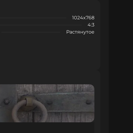
1024x768
4:3
Растянутое