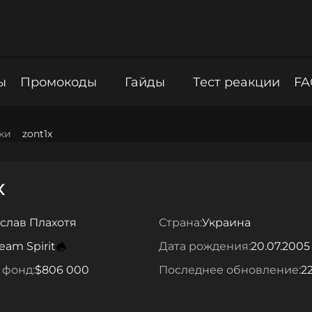
ы
Промокоды
Гайды
Тест реакции
FA
ки
zont1x
x
слав Плахотя
Страна:
Украина
eam Spirit
Дата рождения:
20.07.2005
 фонд:
$806 000
Последнее обновление:
2