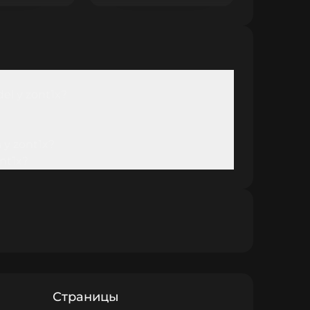
l у zont1x?
у zont1x?
nt1x?
Страницы