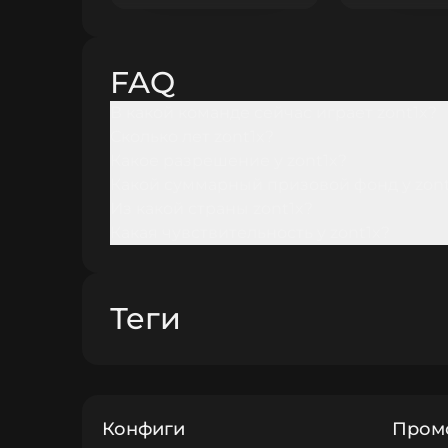
FAQ
В какой команде сейчас играет zont1x?
Сколько лет zont1x?
Какое разрешение у zont1x?
Какой суммарный призовой фонд у zont
Из какой страны zont1x?
Какая чувствительность у zont1x?
Теги
Конфиги
Пром