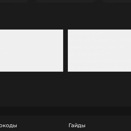
Какой dpi у zont1x?
Какие настройки viewmode
Какой прицел у zont1x?
1x?
Как зовут zont1x?
Какие параметры запуска 
Как установить конфиг zo
окоды
Гайды