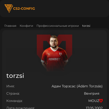
CS2-CONFIG
Главная
Конфиги
Профессиональные игроки
torzsi
torzsi
Имя:
Адам Торзсас (Ádám Torzsás)
Страна:
Венгрия
Команда:
MOUZ
Дата рождения:
17.05.2002