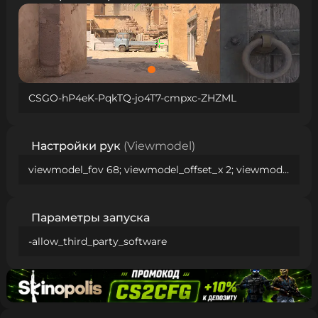
CSGO-hP4eK-PqkTQ-jo4T7-cmpxc-ZHZML
Настройки рук
(Viewmodel)
viewmodel_fov 68; viewmodel_offset_x 2; viewmodel_offset_y 2; viewmodel_offset_z -2; viewmodel_presetpos 1;
Параметры запуска
-allow_third_party_software