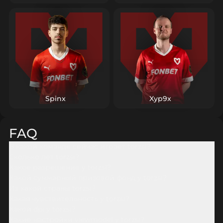
«дефьюз/фейк», контролирует таймер и не отдаёт
оружие без шанса на трейд. В подготовке уделяет
внимание разбору стартовых раскидок соперников и
тонкой настройке углов под их любимые паттерны.
Такой профиль делает Адама Торзсаса (Ádám Torzsás)
удобным «несущим» элементом современной
структуры: под него легко строить и быстрые
«врезки», и позиционные модели высокого уровня.
Spinx
Xyp9x
FAQ
В какой команде сейчас играет torzsi?
Сколько лет torzsi?
Какое разрешение у torzsi?
Какой суммарный призовой фонд у torzsi?
Из какой страны torzsi?
Какая чувствительность у torzsi?
Какой dpi у torzsi?
Какие настройки viewmodel у torzsi?