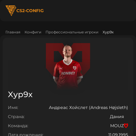
CS2-CONFIG
Главная
Конфиги
Профессиональные игроки
Xyp9x
Xyp9x
Имя:
Андреас Хойслет (Andreas Højsleth)
Страна:
Дания
Команда:
MOUZ
Дата рождения:
11.09.1995