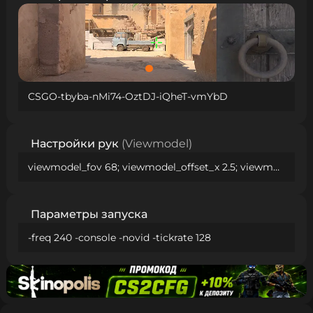
CSGO-tbyba-nMi74-OztDJ-iQheT-vmYbD
Настройки рук
(Viewmodel)
viewmodel_fov 68; viewmodel_offset_x 2.5; viewmodel_offset_y 0; viewmodel_offset_z -1.5; viewmodel_presetpos 2;
Параметры запуска
-freq 240 -console -novid -tickrate 128