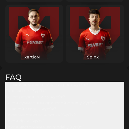
Для тренеров Xyp9x — наглядный пример того, как
«рабочая» роль и дисциплина по решениям создают
фундамент для побед на самой высокой планке.
xertioN
Spinx
FAQ
В какой команде сейчас играет Xyp9x?
Сколько лет Xyp9x?
Какое разрешение у Xyp9x?
Какой суммарный призовой фонд у Xyp9x?
Из какой страны Xyp9x?
Какая чувствительность у Xyp9x?
Какой dpi у Xyp9x?
Какие настройки viewmodel у Xyp9x?