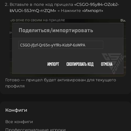
Вставьте в поле код прицела
«
CSGO-95y84-OZobJ-
bVUOi-5SJmQ-rrZQM
»
→ Нажмите
«Импорт»
Готово — прицел будет активирован для текущего
профиля
Конфиги
Все конфиги
Профессиональные игроки