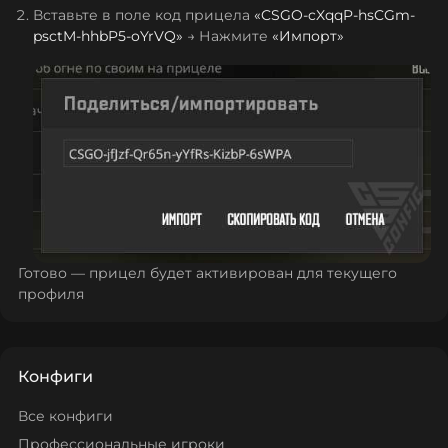
Вставьте в поле код прицела
«
CSGO-cXqqP-hsCGm-
psctM-hhbP5-oYrVQ
»
→ Нажмите
«Импорт»
Готово — прицел будет активирован для текущего
профиля
Конфиги
Все конфиги
Профессиональные игроки