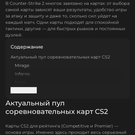
В Counter‑Strike 2 многое завязано на картах: от выбора
самой карты зависят ваши результаты, удобство игры
за атаку и защиту и даже то, сколько сил уйдет на
каждый матч. Одни карты подходят для спокойной
тактики, другие — для быстрых рывков и постоянных
дуэлей.
Содержание
Актуальный пул соревновательных карт CS2
Mirage
Inferno
Nuke
Развернуть
Overpass
Vertigo
Актуальный пул
Ancient
соревновательных карт CS2
Anubis
Дополнительные карты
Карты CS2 для рейтинга (Competitive и Premier) —
основа игры. Именно здесь проходит весь серьезный
Dust II