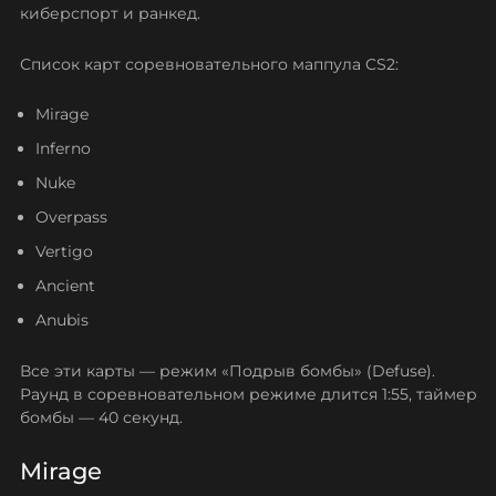
киберспорт и ранкед.
Office
Italy
Список карт соревновательного маппула CS2:
Карты для режима 2 на 2 (Wingman)
Mirage
Карты для Deathmatch, «Гонки вооружений» и
других режимов
Inferno
Пользовательские карты и мастерская (Workshop)
Nuke
Как выбрать «свои» карты в КС 2
Overpass
Если вы новичок
Vertigo
Если уже есть опыт
Ancient
Под ваш стиль игры
Anubis
Практические советы по картам CS 2
Распространённые ошибки, связанные с картами
Все эти карты — режим «Подрыв бомбы» (Defuse).
Заключение
Раунд в соревновательном режиме длится 1:55, таймер
бомбы — 40 секунд.
Mirage