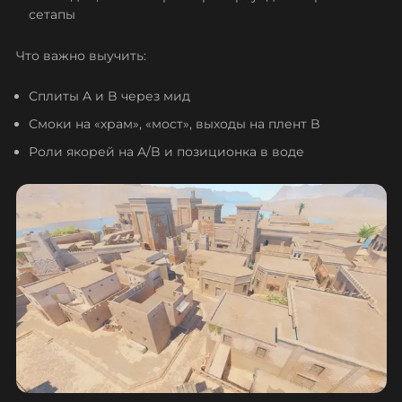
сетапы
Что важно выучить:
Сплиты A и B через мид
Смоки на «храм», «мост», выходы на плент B
Роли якорей на A/B и позиционка в воде