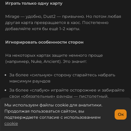
Играть только одну карту
Mirage — удобно, Dust2 — привычно. Но потом любая
другая карта превращается в хаос. Постепенно
добавляйте хотя бы ещё 1–2 карты.
Игнорировать особенности сторон
На некоторых картах защите немного проще
(например, Nuke, Ancient). Это значит:
За более «сильную» сторону старайтесь набрать
максимум раундов
За более «слабую» играйте осторожнее и забирайте
свои «обязательные» раунды — пистолетный,
первый оружейный и т. п.
Мы используем файлы cookie для аналитики.
Продолжая пользоваться сайтом, вы
Ок
Не знать названия позиций
подтверждаете согласие с использованием
cookie
Конфиги
Прицелы
Команды
Промокоды
Гайды
Реакция
Союзник говорит: «Он в яме» или «в сандвиче», а вы не