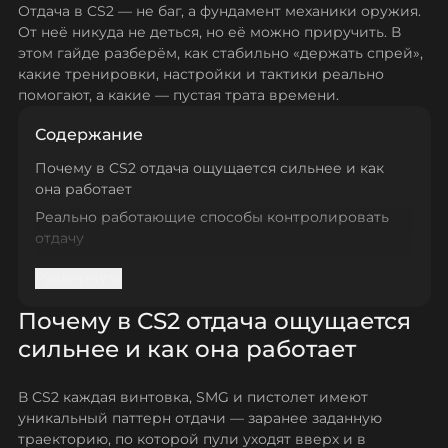
Отдача в CS2 — не баг, а фундамент механики оружия.
От неё никуда не деться, но её можно приручить. В
этом гайде разберём, как стабильно «держать спрей»,
какие тренировки, настройки и тактики реально
помогают, а какие — пустая трата времени.
Содержание
Почему в CS2 отдача ощущается сильнее и как
она работает
Реально работающие способы контролировать
отдачу
Контроль паттернов оружия
Развернуть
Практическая тренировка recoil
Почему в CS2 отдача ощущается
Настройки и конфиг для более предсказуемого
recoil
сильнее и как она работает
Настройки мыши
В CS2 каждая винтовка, SMG и пистолет имеют
Встроенный Follow Recoil
уникальный паттерн отдачи — заранее заданную
Как стрелять: тактика и техники
траекторию, по которой пули уходят вверх и в