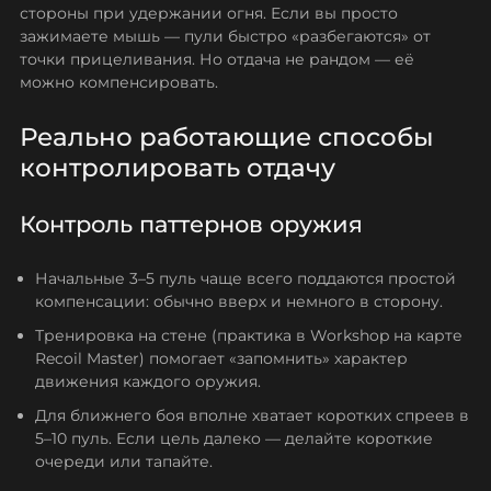
Burst vs Spray
стороны при удержании огня. Если вы просто
зажимаете мышь — пули быстро «разбегаются» от
Частые ошибки при попытке «убрать отдачу»
точки прицеливания. Но отдача не рандом — её
Движение во время стрельбы
можно компенсировать.
Попытки найти «секретные команды»
Практические советы: доведите контроль отдачи
Реально работающие способы
до автоматизма
контролировать отдачу
Заключение
Контроль паттернов оружия
Начальные 3–5 пуль чаще всего поддаются простой
компенсации: обычно вверх и немного в сторону.
Тренировка на стене (практика в Workshop на карте
Recoil Master) помогает «запомнить» характер
движения каждого оружия.
Для ближнего боя вполне хватает коротких спреев в
5–10 пуль. Если цель далеко — делайте короткие
очереди или тапайте.