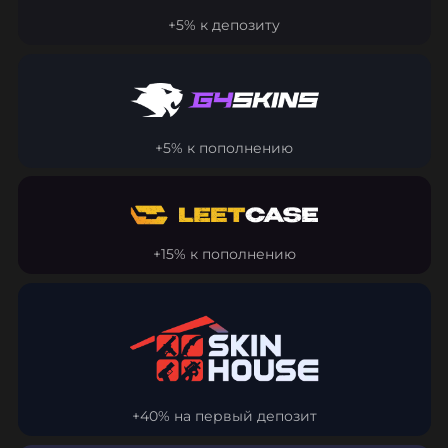
+5% к депозиту
+5% к пополнению
+15% к пополнению
+40% на первый депозит