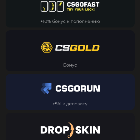
+10% бонус к пополнению
Бонус
+5% к депозиту