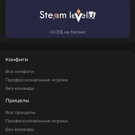
+0.05$ на баланс
Конфиги
Все конфиги
Профессиональные игроки
Без команды
Прицелы
Все прицелы
Профессиональные игроки
Без команды