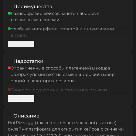
Преимущества
Разнообразие кейсов: много наборов с
различными скинами.
Удобный интерфейс: простой и интуитивный
дизайн.
Развернуть
Межъязыковая поддержка: интерфейс доступен на
нескольких языках.
Бонусы и реферальная программа: акции при
Недостатки
пополнении, промокоды и реферальные
Ограниченные способы платежей/вывода: в
вознаграждения.
обзорах упоминают не самый широкий набор
опций в некоторых регионах.
Внутренняя валюта: система «пиццы» для расчётов
и акций.
Скорость поддержки: в отдельных отзывах
отмечаются более длительные ответы службы
Развернуть
поддержки.
Вероятности дропов: в отзывах пользователи
Описание
иногда указывают на редкость ценных выпадений
HotPizza.gg (также встречается как hotpizza.one) —
— типичная особенность кейс‑платформ.
онлайн‑платформа для открытия кейсов с скинами
(в основном CS:GO/CS2), управляемая компанией,