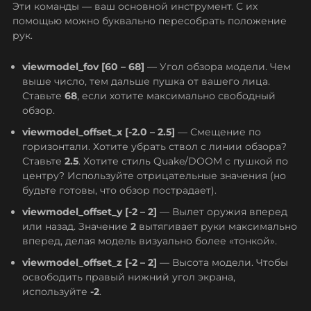
Эти команды — ваш основной инструмент. С их
помощью можно буквально пересобрать положение
рук.
viewmodel_fov [60 – 68]
— Угол обзора модели. Чем
выше число, тем дальше пушка от вашего лица.
Ставьте
68
, если хотите максимально свободный
обзор.
viewmodel_offset_x [-2.0 – 2.5]
— Смещение по
горизонтали. Хотите убрать ствол с линии обзора?
Ставьте
2.5
. Хотите стиль Quake/DOOM с пушкой по
центру? Используйте отрицательные значения (но
будьте готовы, что обзор пострадает).
viewmodel_offset_y [-2 – 2]
— Вылет оружия вперед
или назад. Значение
2
вытягивает руки максимально
вперед, делая модель визуально более «тонкой».
viewmodel_offset_z [-2 – 2]
— Высота модели. Чтобы
освободить правый нижний угол экрана,
используйте
-2
.