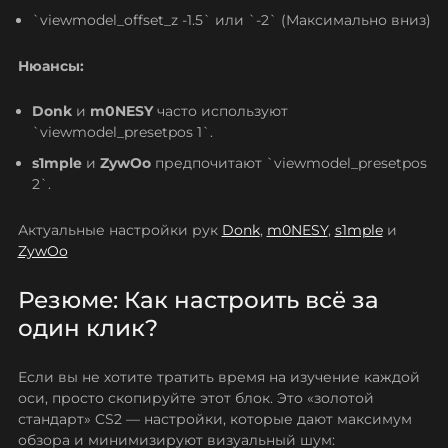
`viewmodel_offset_z -1.5` или `-2` (Максимально вниз)
Нюансы:
Donk
и
m0NESY
часто используют
`viewmodel_presetpos 1`.
s1mple
и
ZywOo
предпочитают `viewmodel_presetpos
2`.
Актуальные настройки рук
Donk
,
m0NESY
,
s1mple
и
ZywOo
Резюме: Как настроить всё за
один клик?
Если вы не хотите тратить время на изучение каждой
оси, просто скопируйте этот блок. Это «золотой
стандарт» CS2 — настройки, которые дают максимум
обзора и минимизируют визуальный шум: