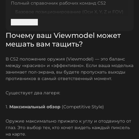
Полный справочник рабочих команд CS2
Базовое позиционирование (Оси X, Y, Z и FOV)
Пресеты: Когда лень настраивать всё вручную
Развернуть
Смена ведущей руки: Новая механика
Почему ваш Viewmodel может
Что изменилось? (Где мои команды?)
мешать вам тащить?
Настройки как у легенд: Конфиги Donk, m0NESY и
s1mple
В CS2 положение оружия (Viewmodel) — это баланс
Резюме: Как настроить всё за один клик?
между «красиво» и «эффективно». Если ваша моделька
Заключение
занимает пол-экрана, вы будете пропускать выходы
противников в самый ответственный момент.
Существует два лагеря:
1.
Максимальный обзор
(Competitive Style)
Оружие максимально прижато к углу и отодвинуто от
глаз. Это выбор тех, кто хочет видеть каждый пиксель
на карте.