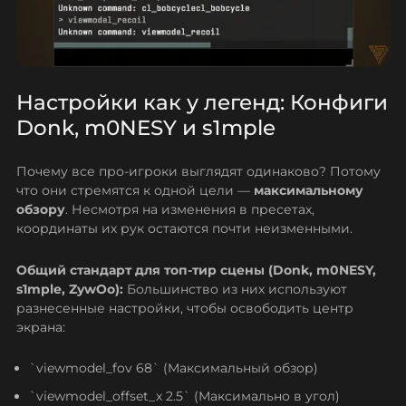
Настройки как у легенд: Конфиги
Donk, m0NESY и s1mple
Почему все про-игроки выглядят одинаково? Потому
что они стремятся к одной цели —
максимальному
обзору
. Несмотря на изменения в пресетах,
координаты их рук остаются почти неизменными.
Общий стандарт для топ-тир сцены (Donk, m0NESY,
s1mple, ZywOo):
Большинство из них используют
разнесенные настройки, чтобы освободить центр
экрана:
`viewmodel_fov 68` (Максимальный обзор)
`viewmodel_offset_x 2.5` (Максимально в угол)