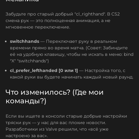
Забудьте про старый добрый "cl_righthand". В CS2
смена рук — это полноценная анимация, а не
мгновенное переключение.
switchhands
— Переключает руку в реальном
времени прямо во время матча.
(Совет: Забиндите
её на удобную клавишу, чтобы не искать в меню: bind
"X" "switchhands")
cl_prefer_lefthanded [0 или 1]
— Настройка того, с
какой руки вы будете начинать каждый новый раунд.
Что изменилось? (Где мои
команды?)
Если вы ищете в консоли старые добрые настройки
тряски рук — у нас для вас плохие новости.
Разработчики из Valve решили, что «всё уже
настроено за вас».